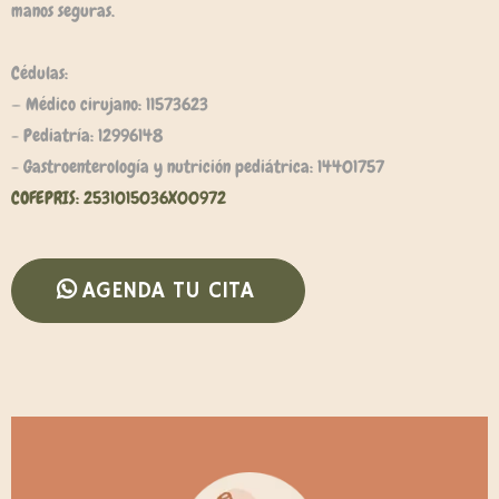
manos seguras.
Cédulas:
— Médico cirujano: 11573623
- Pediatría: 12996148
- Gastroenterología y nutrición pediátrica: 14401757
COFEPRIS: 2531015036X00972
AGENDA TU CITA